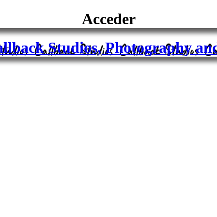
Acceder
allback Studios, Photography an